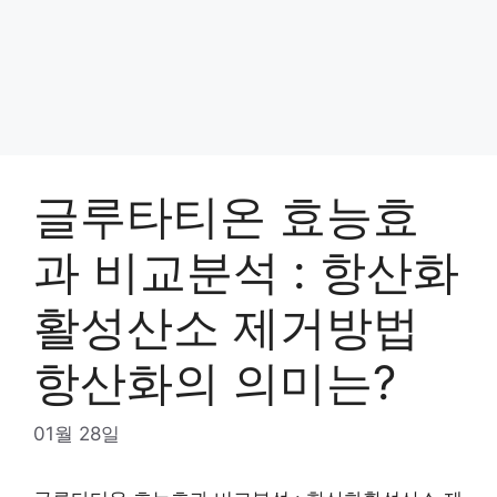
글루타티온 효능효
과 비교분석 : 항산화
활성산소 제거방법
항산화의 의미는?
01월 28일