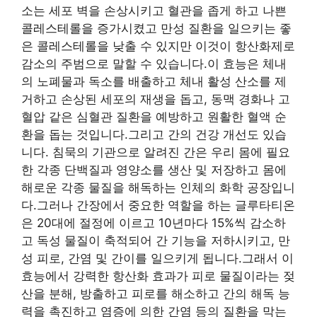
소는 세포 벽을 손상시키고 혈관을 좁게 하고 나쁜
콜레스테롤을 증가시켰고 만성 질환을 일으키는 좋
은 콜레스테롤을 낮출 수 있지만 이것이 항산화제로
감소의 주범으로 말할 수 있습니다.이 효능은 체내
의 노폐물과 독소를 배출하고 체내 활성 산소를 제
거하고 손상된 세포의 재생을 돕고, 동맥 경화나 고
혈압 같은 심혈관 질환을 예방하고 원활한 혈액 순
환을 돕는 것입니다.그리고 간의 건강 개선도 있습
니다. 침묵의 기관으로 알려진 간은 우리 몸에 필요
한 각종 단백질과 영양소를 생산 및 저장하고 몸에
해로운 각종 물질을 해독하는 인체의 화학 공장입니
다.그러나 간장에서 중요한 역할을 하는 글루타티온
은 20대에 절정에 이르고 10년마다 15%씩 감소하
고 독성 물질이 축적되어 간 기능을 저하시키고, 만
성 피로, 간염 및 간이를 일으키게 됩니다.그래서 이
효능에서 강력한 항산화 효과가 피로 물질이라는 젖
산을 분해, 방출하고 피로를 해소하고 간의 해독 능
력을 촉진하고 염증에 의한 간염 등의 질환을 막는