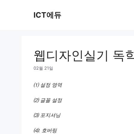
Skip
to
ICT에듀
content
웹디자인실기 독
02월 21일
⑴ 설정 영역
⑵ 글꼴 설정
⑶ 포지셔닝
⑷: 호버링