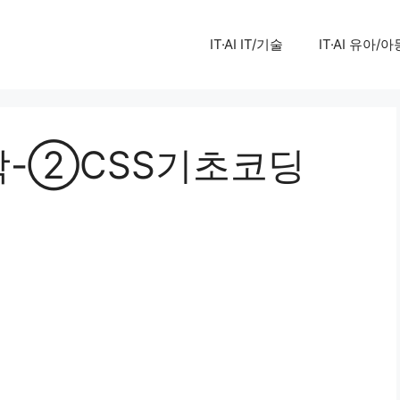
IT·AI IT/기술
IT·AI 유아/아
학-②CSS기초코딩