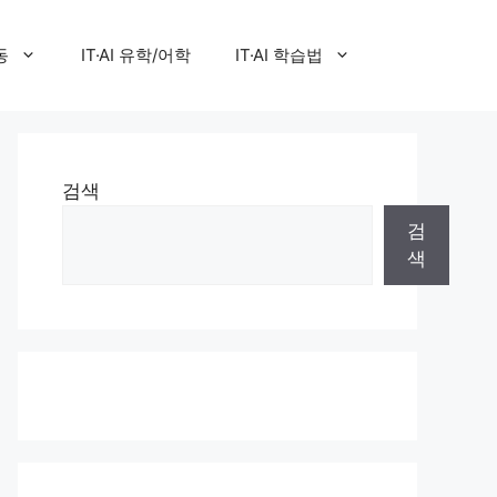
동
IT·AI 유학/어학
IT·AI 학습법
검색
검
색