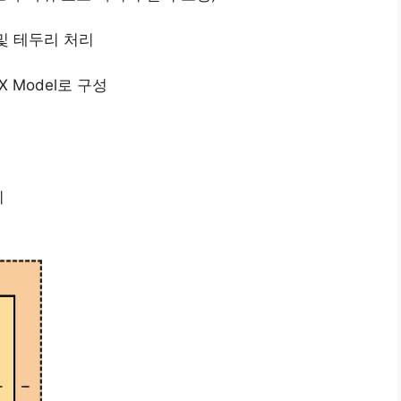
패딩 및 테두리 처리
OX Model로 구성
이