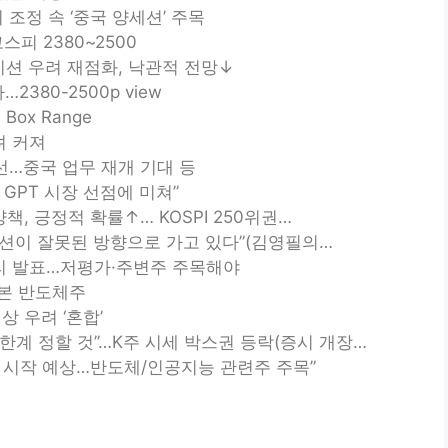
 조정 속 ‘중국 양세션’ 주목
스피 2380~2500
이션 우려 재점화, 낙관적 전망↓
2380-2500p view
ox Range
려 커져
00선…중국 업무 재개 기대 등
 GPT 시장 선점에 미쳐”
책, 긍정적 확률↑… KOSPI 250위권…
이션이 잘못된 방향으로 가고 있다”(김영필의…
미리 발표…저평가·주변주 주목해야
 본 반도체주
 우려 ‘혼합’
 한계 정할 것”…K주 시세 박스권 등락(증시 개장…
상승 시작 예상…반도체/인공지능 관련주 주목”