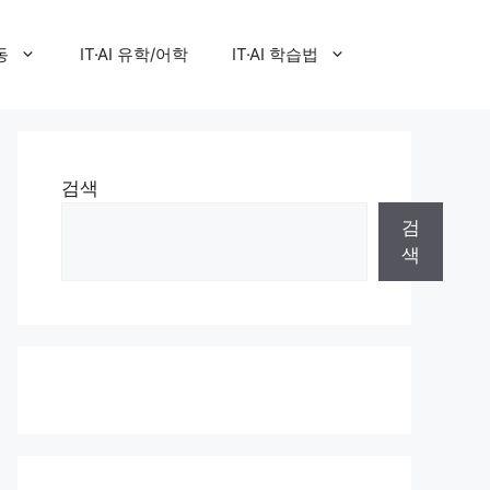
동
IT·AI 유학/어학
IT·AI 학습법
검색
검
색