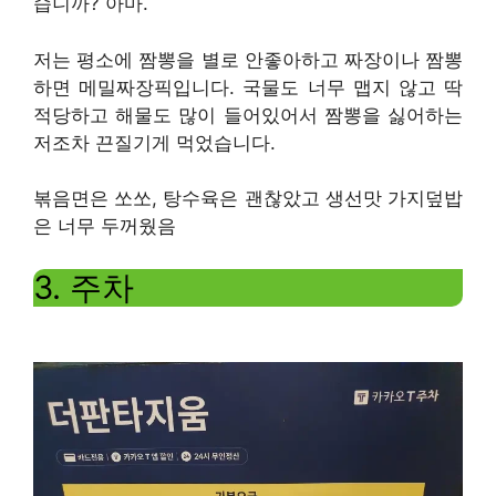
습니까? 아마.
저는 평소에 짬뽕을 별로 안좋아하고 짜장이나 짬뽕
하면 메밀짜장픽입니다. 국물도 너무 맵지 않고 딱
적당하고 해물도 많이 들어있어서 짬뽕을 싫어하는
저조차 끈질기게 먹었습니다.
볶음면은 쏘쏘, 탕수육은 괜찮았고 생선맛 가지덮밥
은 너무 두꺼웠음
3. 주차