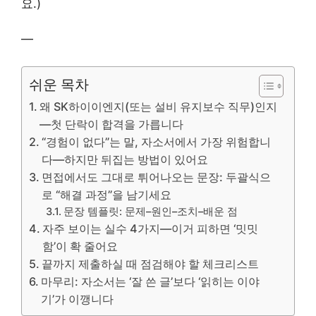
요.)
—
쉬운 목차
왜 SK하이이엔지(또는 설비 유지보수 직무)인지
—첫 단락이 합격을 가릅니다
“경험이 없다”는 말, 자소서에서 가장 위험합니
다—하지만 뒤집는 방법이 있어요
면접에서도 그대로 튀어나오는 문장: 두괄식으
로 “해결 과정”을 남기세요
문장 템플릿: 문제–원인–조치–배운 점
자주 보이는 실수 4가지—이거 피하면 ‘밋밋
함’이 확 줄어요
끝까지 제출하실 때 점검해야 할 체크리스트
마무리: 자소서는 ‘잘 쓴 글’보다 ‘읽히는 이야
기’가 이깽니다