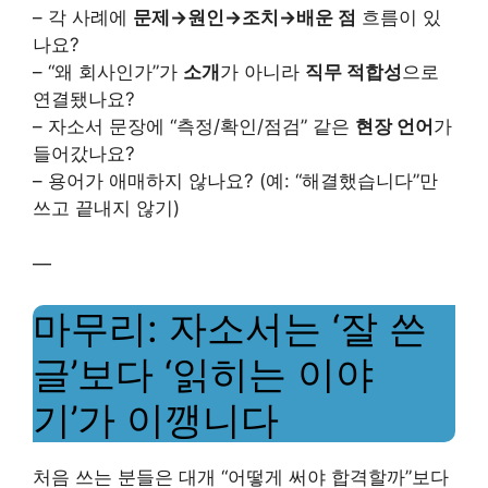
– 각 사례에
문제→원인→조치→배운 점
흐름이 있
나요?
– “왜 회사인가”가
소개
가 아니라
직무 적합성
으로
연결됐나요?
– 자소서 문장에 “측정/확인/점검” 같은
현장 언어
가
들어갔나요?
– 용어가 애매하지 않나요? (예: “해결했습니다”만
쓰고 끝내지 않기)
—
마무리: 자소서는 ‘잘 쓴
글’보다 ‘읽히는 이야
기’가 이깽니다
처음 쓰는 분들은 대개 “어떻게 써야 합격할까”보다