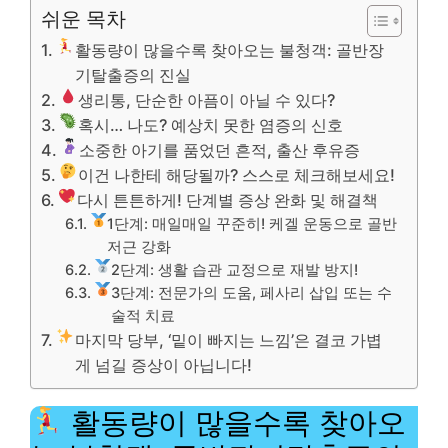
쉬운 목차
활동량이 많을수록 찾아오는 불청객: 골반장
기탈출증의 진실
생리통, 단순한 아픔이 아닐 수 있다?
혹시… 나도? 예상치 못한 염증의 신호
소중한 아기를 품었던 흔적, 출산 후유증
이건 나한테 해당될까? 스스로 체크해보세요!
다시 튼튼하게! 단계별 증상 완화 및 해결책
1단계: 매일매일 꾸준히! 케겔 운동으로 골반
저근 강화
2단계: 생활 습관 교정으로 재발 방지!
3단계: 전문가의 도움, 페사리 삽입 또는 수
술적 치료
마지막 당부, ‘밑이 빠지는 느낌’은 결코 가볍
게 넘길 증상이 아닙니다!
활동량이 많을수록 찾아오