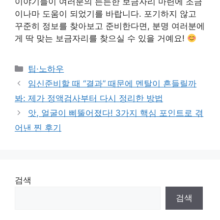
이야기들이 여러분의 든든한 보금자리 마련에 조금
이나마 도움이 되었기를 바랍니다. 포기하지 않고
꾸준히 정보를 찾아보고 준비한다면, 분명 여러분에
게 딱 맞는 보금자리를 찾으실 수 있을 거예요!
Categories
팁·노하우
임신준비할 때 “결과” 때문에 멘탈이 흔들릴까
봐: 제가 정액검사부터 다시 정리한 방법
앗, 얼굴이 삐뚤어졌다! 3가지 핵심 포인트로 겪
어낸 찐 후기
검색
검색