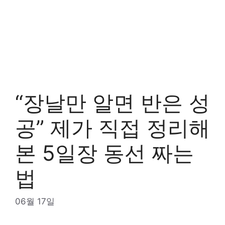
“장날만 알면 반은 성
공” 제가 직접 정리해
본 5일장 동선 짜는
법
06월 17일