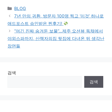
Categories
BLOG
7년 만의 귀환, 방문자 100명 찍고 ‘이것’ 하나로
애드포스트 승인받은 찐후기!
“여긴 진짜 숨겨둔 보물”…제주 오션뷰 독채에서
야외스파까지, 산책자의집 뒷집에 다녀온 뒤 생각난
장면들
검색
검색