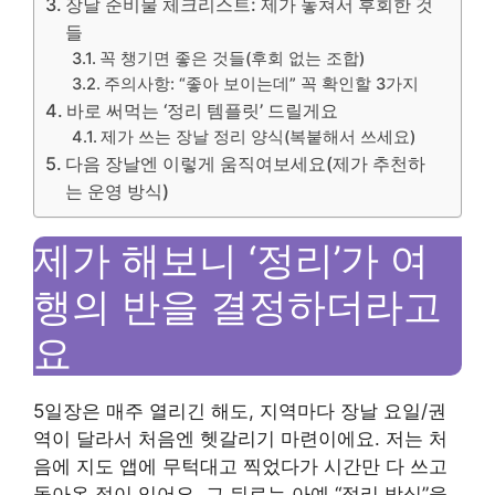
장날 준비물 체크리스트: 제가 놓쳐서 후회한 것
들
꼭 챙기면 좋은 것들(후회 없는 조합)
주의사항: “좋아 보이는데” 꼭 확인할 3가지
바로 써먹는 ‘정리 템플릿’ 드릴게요
제가 쓰는 장날 정리 양식(복붙해서 쓰세요)
다음 장날엔 이렇게 움직여보세요(제가 추천하
는 운영 방식)
제가 해보니 ‘정리’가 여
행의 반을 결정하더라고
요
5일장은 매주 열리긴 해도, 지역마다 장날 요일/권
역이 달라서 처음엔 헷갈리기 마련이에요. 저는 처
음에 지도 앱에 무턱대고 찍었다가 시간만 다 쓰고
돌아온 적이 있어요. 그 뒤로는 아예 “정리 방식”을