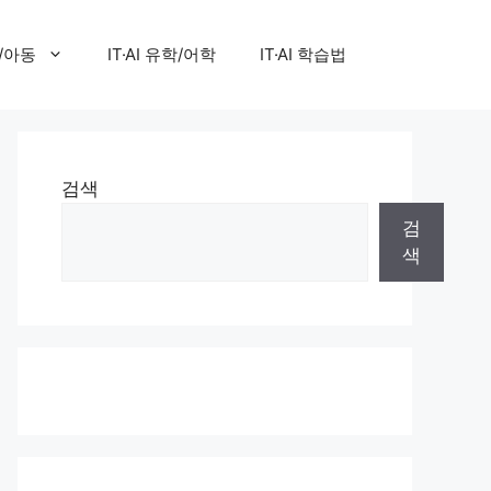
아/아동
IT·AI 유학/어학
IT·AI 학습법
검색
검
색