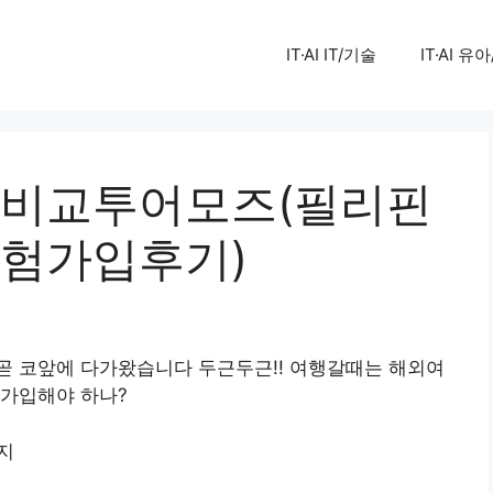
IT·AI IT/기술
IT·AI 유
비교투어모즈(필리핀
험가입후기)
곧 코앞에 다가왔습니다 두근두근!! 여행갈때는 해외여
 가입해야 하나?