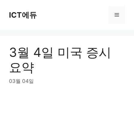
Skip
to
ICT에듀
Menu
content
3월 4일 미국 증시
요약
03월 04일